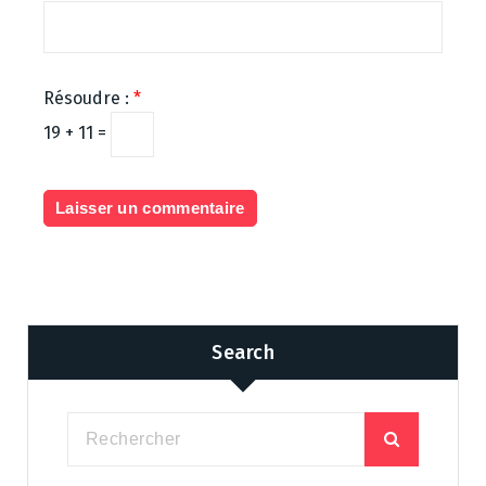
Résoudre :
*
19 + 11 =
Search