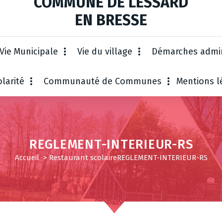
COMMUNE DE LESSARD
EN BRESSE
Vie Municipale
Vie du village
Démarches admin
larité
Communauté de Communes
Mentions l
REGLEMENT-INTERIEUR-RS
Accueil
>
Restaurant scolaire
REGLEMENT-INTERIEUR-RS