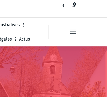
4
istratives
égales
Actus