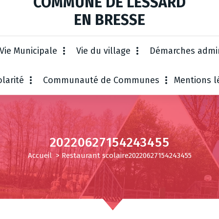
COMMUNE DE LESSARD
EN BRESSE
Vie Municipale
Vie du village
Démarches admin
larité
Communauté de Communes
Mentions l
20220627154243455
Accueil
>
Restaurant scolaire
20220627154243455