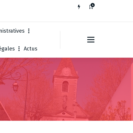
4
istratives
égales
Actus