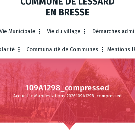
COMMUNE DE LESSARD
EN BRESSE
Vie Municipale
Vie du village
Démarches admin
larité
Communauté de Communes
Mentions l
109A1298_compressed
Accueil
>
Manifestations 2026
109A1298_compressed