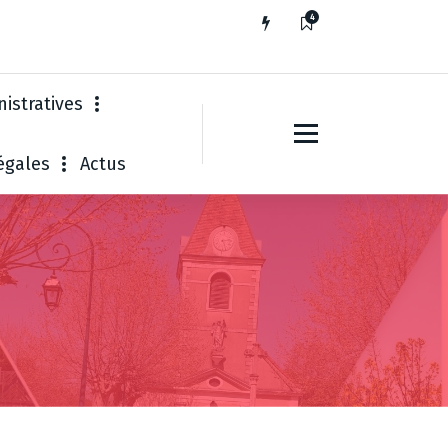
4
istratives
égales
Actus