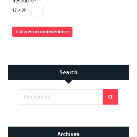
Résoudre :
*
17 + 25 =
Search
Archives