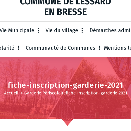
COMMUNE DE LESSARD
EN BRESSE
Vie Municipale
Vie du village
Démarches admin
larité
Communauté de Communes
Mentions l
fiche-inscription-garderie-2021
Accueil
>
Garderie Périscolaire
fiche-inscription-garderie-2021