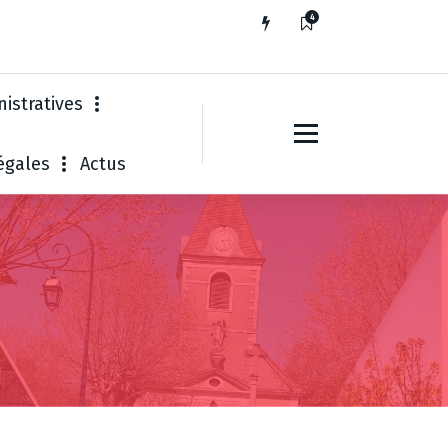
4
istratives
égales
Actus