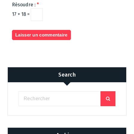
Résoudre :
*
17 + 18 =
Search